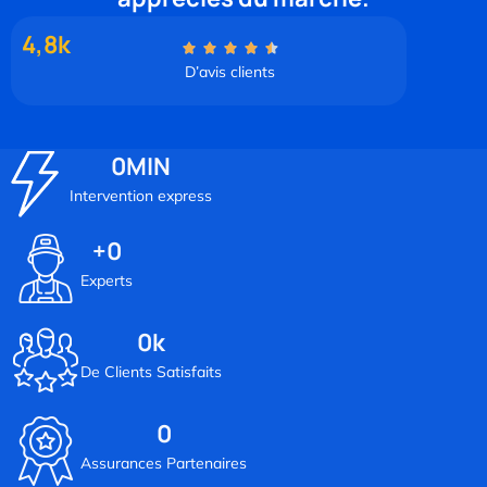
4,8k
D’avis clients
0
MIN
Intervention express
+
0
Experts
0
k
De Clients Satisfaits
0
Assurances Partenaires