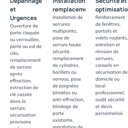
Dépannage
Installation et
Sécurité et
et
remplacement
optimisati
Urgences
Installation de
Renforcement
serrures
de fenêtres,
Ouverture de
multipoints,
portails et
porte claquée
pose de
volets roulants,
ou verrouillée,
serrure haute
entretien et
perte ou vol de
sécurité,
révision de
clés,
remplacement
serrures,
remplacement
de cylindres,
conseils en
de serrure
barillets ou
sécurisation de
après
verrous, pose
domicile ou
effraction,
de poignées
local
extraction de
blindées ou
professionnel,
clé cassée
anti-effraction,
audit sécurité
dans la
blindage de
et devis
serrure,
porte
personnalisé.
sécurisation
existante,
provisoire
installation de